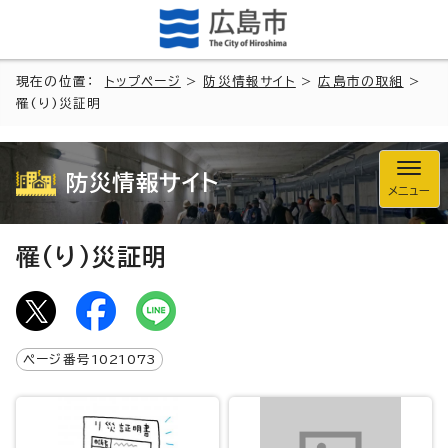
現在の位置：
トップページ
>
防災情報サイト
>
広島市の取組
>
罹(り)災証明
防災情報サイト
メニュー
罹(り)災証明
ページ番号
1021073