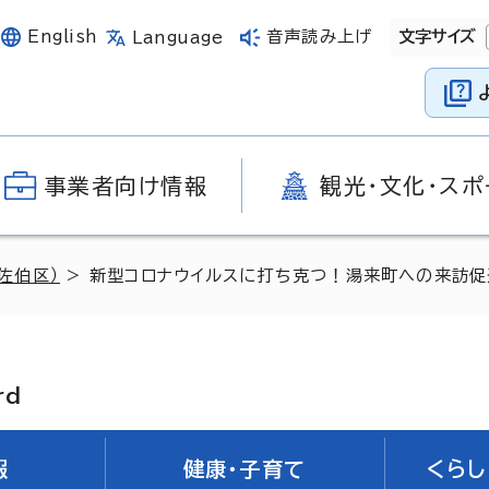
English
音声読み上げ
文字サイズ
Language
事業者向け情報
観光・文化・スポ
佐伯区）
> 新型コロナウイルスに打ち克つ！湯来町への来訪促
rd
報
健康・子育て
くらし