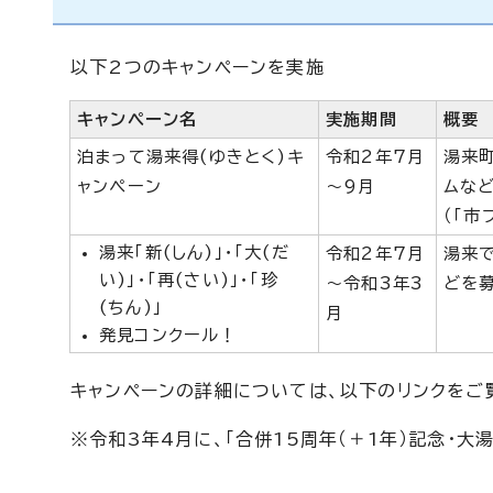
以下2つのキャンペーンを実施
キャンペーン名
実施期間
概要
泊まって湯来得(ゆきとく)キ
令和2年7月
湯来
ャンペーン
～9月
ムな
（「市
湯来「新(しん)」・「大(だ
令和2年7月
湯来
い)」・「再(さい)」・「珍
～令和3年3
どを
(ちん)」
月
発見コンクール！
キャンペーンの詳細については、以下のリンクをご
※令和3年4月に、「合併15周年（＋1年）記念・大