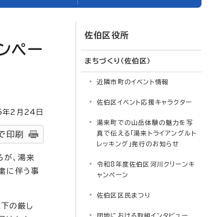
佐伯区役所
ンペー
まちづくり（佐伯区）
近隣市町のイベント情報
佐伯区イベント応援キャラクター
5
年2月
24
日
湯来町での山岳体験の魅力を写
で印刷
真で伝える「湯来トライアングルト
レッキング」発行のお知らせ
ろが、湯来
令和8年度佐伯区河川クリーンキ
粛に伴う事
ャンペーン
佐伯区区民まつり
現下の厳し
団地における取組インタビュー