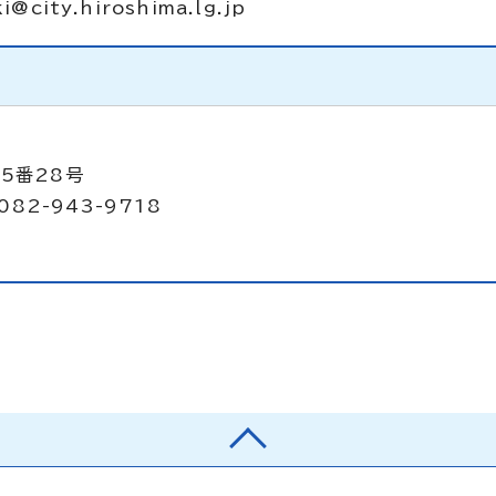
ki@city.hiroshima.lg.jp
5番28号
082-943-9718