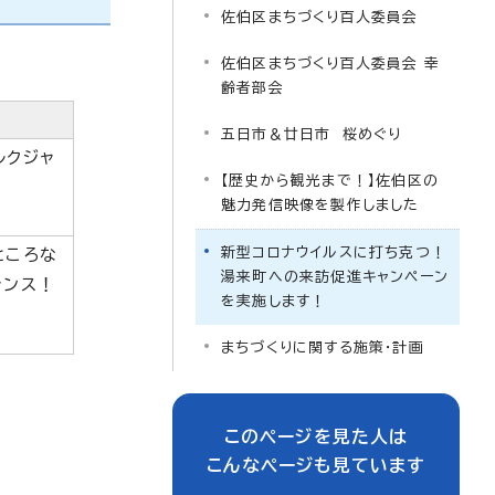
佐伯区まちづくり百人委員会
佐伯区まちづくり百人委員会 幸
齢者部会
五日市＆廿日市 桜めぐり
ルクジャ
【歴史から観光まで！】佐伯区の
魅力発信映像を製作しました
新型コロナウイルスに打ち克つ！
ところな
湯来町への来訪促進キャンペーン
ャンス！
を実施します！
まちづくりに関する施策・計画
このページを見た人は
こんなページも見ています