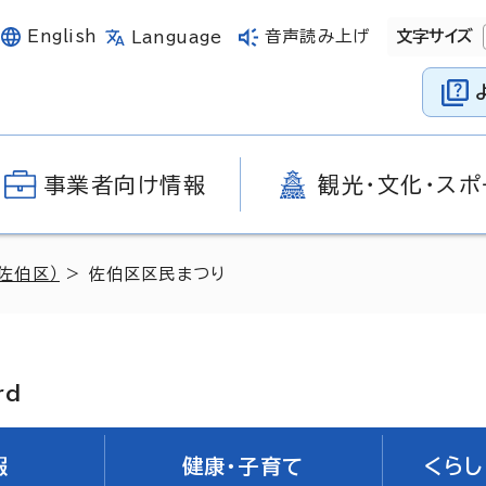
English
音声読み上げ
文字サイズ
Language
事業者向け情報
観光・文化・スポ
佐伯区）
> 佐伯区区民まつり
rd
報
健康・子育て
くらし