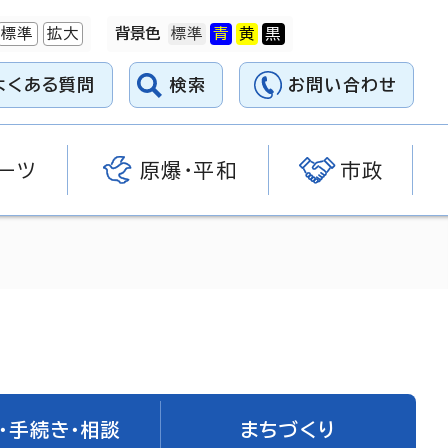
標準
拡大
背景色
よくある質問
検索
お問い合わせ
ーツ
原爆・平和
市政
・手続き・相談
まちづくり