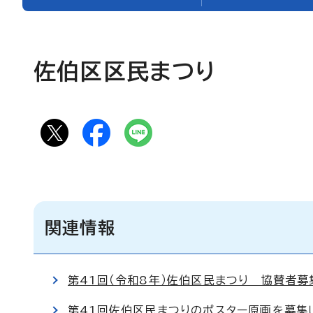
佐伯区区民まつり
関連情報
第41回（令和8年）佐伯区民まつり 協賛者募
第41回佐伯区民まつりのポスター原画を募集