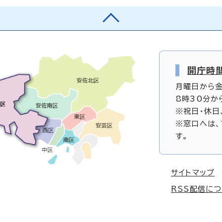
開庁時
月曜日から
8時30分か
※祝日・休日
※窓口へは、
す。
サイトマップ
RSS配信に