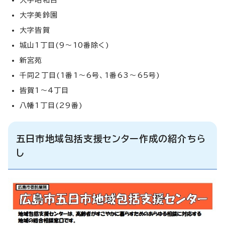
大字美鈴園
大字皆賀
城山1丁目(9～10番除く)
新宮苑
千同2丁目(1番1～6号、1番63～65号)
皆賀1～4丁目
八幡1丁目(29番)
五日市地域包括支援センター作成の紹介ちら
し