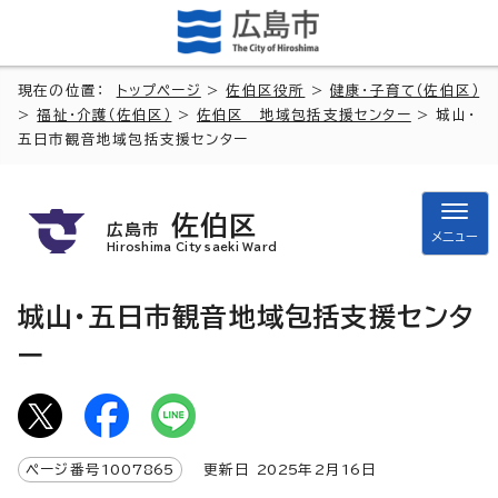
現在の位置：
トップページ
>
佐伯区役所
>
健康・子育て（佐伯区）
>
福祉・介護（佐伯区）
>
佐伯区 地域包括支援センター
> 城山・
五日市観音地域包括支援センター
佐伯区
広島市
メニュー
Hiroshima City saeki Ward
城山・五日市観音地域包括支援センタ
ー
ページ番号
1007865
更新日
2025
年2月
16
日