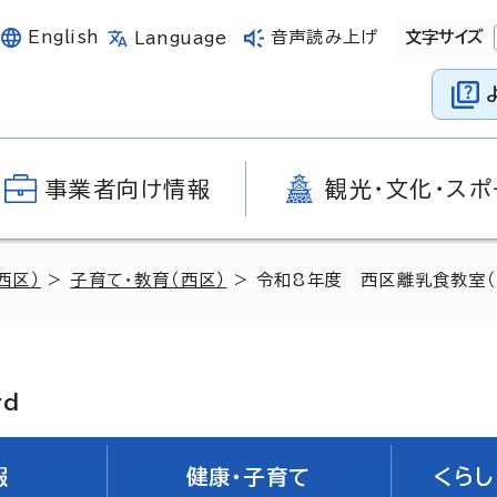
English
音声読み上げ
文字サイズ
Language
事業者向け情報
観光・文化・スポ
西区）
>
子育て・教育（西区）
> 令和8年度 西区離乳食教室（
rd
報
健康・子育て
くらし