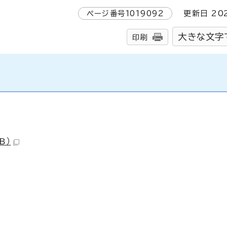
ページ番号
1019092
更新日
20
大きな文字
印刷
B）