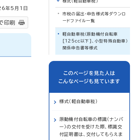
様式（軽自動車税）
26
年5月1日
市税の届出・申告様式等ダウンロ
ードファイル一覧
で印刷
軽自動車税（原動機付自転車
[125cc以下]、小型特殊自動車）
関係申告書等様式
このページを見た人は
こんなページも見ています
様式（軽自動車税）
原動機付自転車の標識（ナンバ
ー）の交付を受けた際、標識交
付証明書は、交付してもらえま