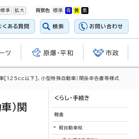
標準
拡大
背景色
よくある質問
検索
お問い合わせ
ーツ
原爆・平和
市政
車[125cc以下]、小型特殊自動車）関係申告書等様式
くらし・手続き
動車）関
税金
軽自動車税