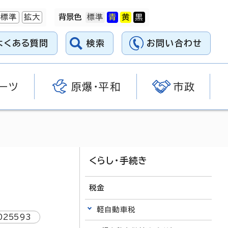
標準
拡大
背景色
よくある質問
検索
お問い合わせ
ーツ
原爆・平和
市政
くらし・手続き
税金
軽自動車税
025593