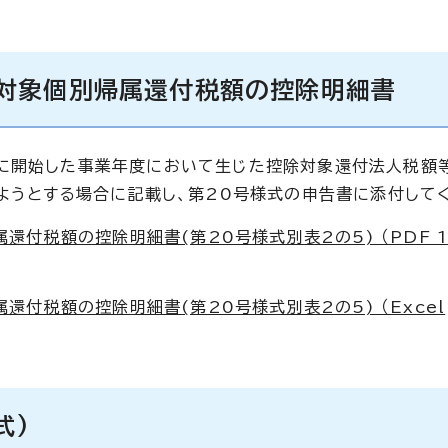
対象個別帰属還付税額の控除明細書
内に開始した事業年度において生じた控除対象還付法人税額
けようとする場合に記載し、第20号様式の申告書に添付して
税額の控除明細書(第20号様式別表2の5) （PDF 11
付税額の控除明細書(第20号様式別表2の5) （Excel
式)