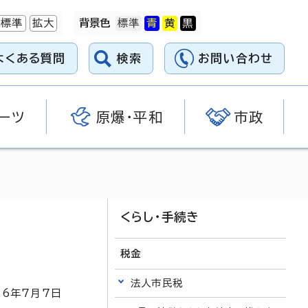
標準
拡大
背景色
よくある質問
検索
お問い合わせ
ーツ
原爆・平和
市政
くらし・手続き
税金
法人市民税
26
年7月7日