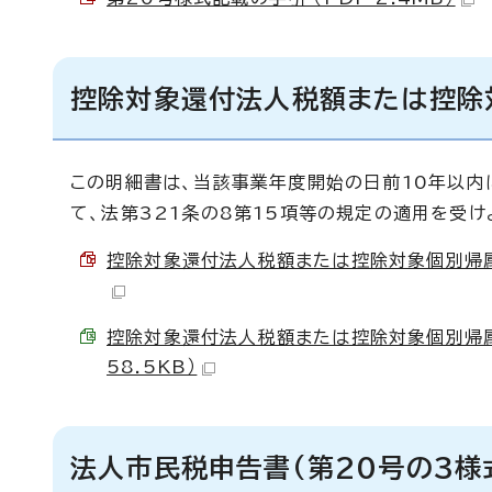
控除対象還付法人税額または控除
この明細書は、当該事業年度開始の日前10年以
て、法第321条の8第15項等の規定の適用を受
控除対象還付法人税額または控除対象個別帰属還付
控除対象還付法人税額または控除対象個別帰属還
58.5KB）
法人市民税申告書(第20号の3様