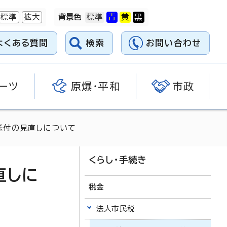
標準
拡大
背景色
よくある質問
検索
お問い合わせ
ーツ
原爆・平和
市政
送付の見直しについて
くらし・手続き
直しに
税金
法人市民税