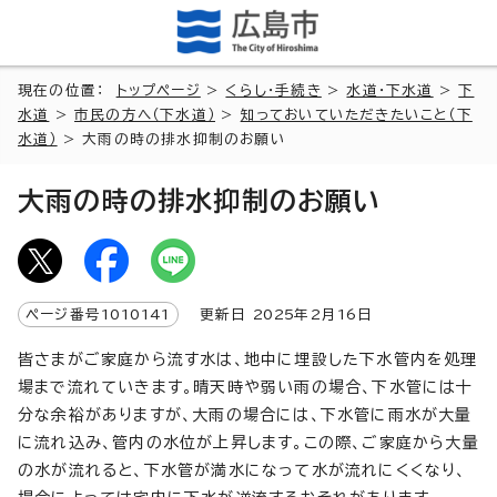
現在の位置：
トップページ
>
くらし・手続き
>
水道・下水道
>
下
水道
>
市民の方へ（下水道）
>
知っておいていただきたいこと（下
水道）
> 大雨の時の排水抑制のお願い
大雨の時の排水抑制のお願い
ページ番号
1010141
更新日
2025
年2月
16
日
皆さまがご家庭から流す水は、地中に埋設した下水管内を処理
場まで流れていきます。晴天時や弱い雨の場合、下水管には十
分な余裕がありますが、大雨の場合には、下水管に雨水が大量
に流れ込み、管内の水位が上昇します。この際、ご家庭から大量
の水が流れると、下水管が満水になって水が流れにくくなり、