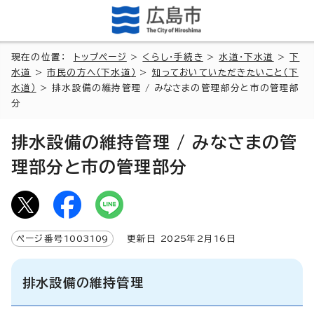
現在の位置：
トップページ
>
くらし・手続き
>
水道・下水道
>
下
水道
>
市民の方へ（下水道）
>
知っておいていただきたいこと（下
水道）
> 排水設備の維持管理 / みなさまの管理部分と市の管理部
分
排水設備の維持管理 / みなさまの管
理部分と市の管理部分
ページ番号
1003109
更新日
2025
年2月
16
日
排水設備の維持管理