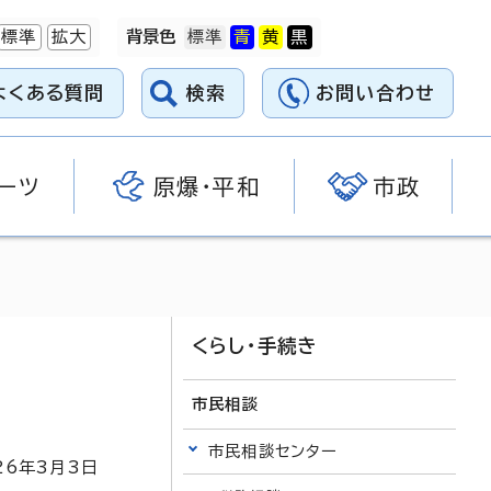
標準
拡大
背景色
よくある質問
検索
お問い合わせ
ーツ
原爆・平和
市政
くらし・手続き
市民相談
市民相談センター
26
年3月3日