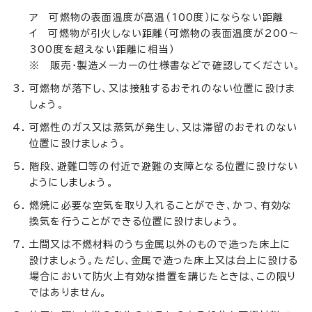
ア 可燃物の表面温度が高温（100度）にならない距離
イ 可燃物が引火しない距離（可燃物の表面温度が200～
300度を超えない距離に相当）
※ 販売・製造メーカーの仕様書などで確認してください。
可燃物が落下し、又は接触するおそれのない位置に設けま
しょう。
可燃性のガス又は蒸気が発生し、又は滞留のおそれのない
位置に設けましょう。
階段、避難口等の付近で避難の支障となる位置に設けない
ようにしましょう。
燃焼に必要な空気を取り入れることができ、かつ、有効な
換気を行うことができる位置に設けましょう。
土間又は不燃材料のうち金属以外のもので造った床上に
設けましょう。ただし、金属で造った床上又は台上に設ける
場合において防火上有効な措置を講じたときは、この限り
ではありません。