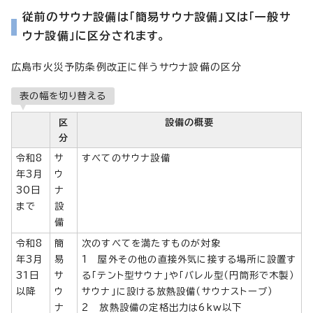
従前のサウナ設備は「簡易サウナ設備」又は「一般サ
ウナ設備」に区分されます。
広島市火災予防条例改正に伴うサウナ設備の区分
表の幅を切り替える
区
設備の概要
分
令和8
サ
すべてのサウナ設備
年3月
ウ
30日
ナ
まで
設
備
令和8
簡
次のすべてを満たすものが対象
年3月
易
1 屋外その他の直接外気に接する場所に設置す
31日
サ
る「テント型サウナ」や「バレル型（円筒形で木製）
以降
ウ
サウナ」に設ける放熱設備（サウナストーブ）
ナ
2 放熱設備の定格出力は6kw以下