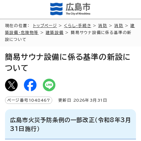
現在の位置：
トップページ
>
くらし・手続き
>
消防
>
消防
>
建
築設備・危険物等
>
建築設備
> 簡易サウナ設備に係る基準の新
設について
簡易サウナ設備に係る基準の新設に
ついて
ページ番号
1048467
更新日
2026
年3月
31
日
広島市火災予防条例の一部改正（令和8年3月
31日施行）