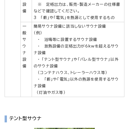
設
※ 定格出力は、販売・製造メーカーの仕様書
備
などで確認してください。
3 「薪」や「電気」を熱源として使用するもの
一
簡易サウナ設備に該当しないサウナ設備
般
（例）
サ
・ 浴場等に設置するサウナ設備
ウ
・ 放熱設備の定格出力が6kwを超えるサウ
ナ
ナ設備
設
・ 「テント型サウナ」や「バレル型サウナ」以外
備
のサウナ設備
（コンテナハウス、トレーラーハウス等）
・ 「薪」や「電気」以外の熱源を使用するサウ
ナ設備
（灯油やガス等）
テント型サウナ