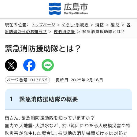
現在の位置：
トップページ
>
くらし・手続き
>
消防
>
消防
>
各
消防署からのお知らせ
>
佐伯消防署
> 緊急消防援助隊とは？
緊急消防援助隊とは？
ページ番号
1013876
更新日
2025
年2月
16
日
1 緊急消防援助隊の概要
皆さん、緊急消防援助隊を知っていますか？
国内で大地震・大洪水など、広い範囲にわたる大規模災害や特
殊災害が発生した場合に、被災地の消防機関だけでは対処で