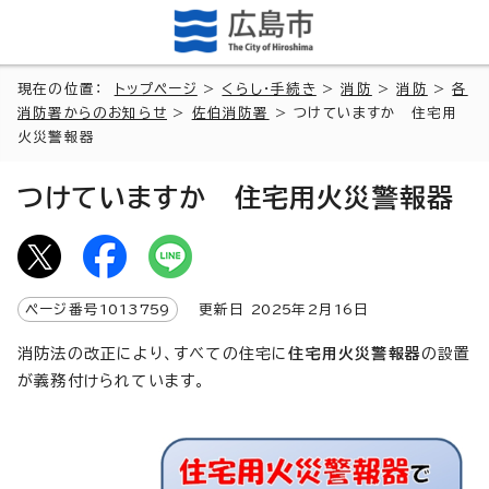
現在の位置：
トップページ
>
くらし・手続き
>
消防
>
消防
>
各
消防署からのお知らせ
>
佐伯消防署
> つけていますか 住宅用
火災警報器
つけていますか 住宅用火災警報器
ページ番号
1013759
更新日
2025
年2月
16
日
消防法の改正により、すべての住宅に
住宅用火災警報器
の設置
が義務付けられています。