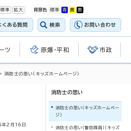
標準
拡大
背景色
よくある質問
検索
お問い合わせ
ーツ
原爆・平和
市政
> 消防士の思い（キッズホームページ）
消防士の思い
消防士の思い（キッズホームペー
ジ）
5
年2月
16
日
消防士の思い（警防隊員）（キッズ