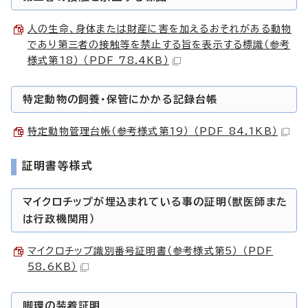
人の生命、身体または財産に害を加えるおそれがある動物
であり第三者の接触等を禁止する旨を表示する標識（参考
様式第18） （PDF 78.4KB）
特定動物の飼養・保管にかかる記録台帳
特定動物管理台帳（参考様式第19） （PDF 84.1KB）
証明書等様式
マイクロチップが埋込まれている事の証明（獣医師また
は行政機関用）
マイクロチップ識別番号証明書（参考様式第5） （PDF
58.6KB）
脚環の装着証明