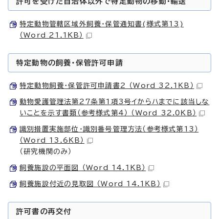
許可を受けた自治体以外で特定動物の移動・輸送
特定動物管轄区域外飼養・保管通知書(様式第13)
（Word 21.1KB）
特定動物の飼養・保管許可申請
特定動物飼養・保管許可申請書2 （Word 32.1KB）
動物愛護管理法第27条第1項3号イからハまでに該当しな
いことを示す書類（参考様式第4） （Word 32.0KB）
識別措置実施部位・識別番号管理方法（参考様式第13）
（Word 13.6KB）
（研究機関のみ）
飼養施設の平面図 （Word 14.1KB）
飼養施設付近の見取図 （Word 14.1KB）
許可書の再交付