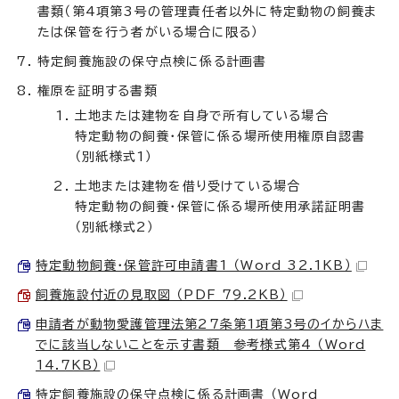
書類（第4項第3号の管理責任者以外に特定動物の飼養ま
たは保管を行う者がいる場合に限る）
特定飼養施設の保守点検に係る計画書
権原を証明する書類
土地または建物を自身で所有している場合
特定動物の飼養・保管に係る場所使用権原自認書
（別紙様式1）
土地または建物を借り受けている場合
特定動物の飼養・保管に係る場所使用承諾証明書
（別紙様式2）
特定動物飼養・保管許可申請書1 （Word 32.1KB）
飼養施設付近の見取図 （PDF 79.2KB）
申請者が動物愛護管理法第27条第1項第3号のイからハま
でに該当しないことを示す書類 参考様式第4 （Word
14.7KB）
特定飼養施設の保守点検に係る計画書 （Word