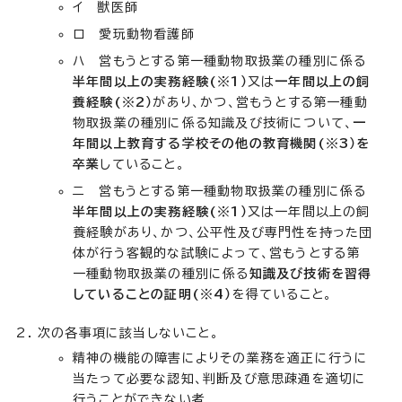
イ 獣医師
ロ 愛玩動物看護師
ハ 営もうとする第一種動物取扱業の種別に係る
半年間以上の実務経験
(※1）
又は
一年間以上の飼
養経験(※2）
があり、かつ、営もうとする第一種動
物取扱業の種別に係る知識及び技術について、
一
年間以上教育する学校その他の教育機関(※3）を
卒業
していること。
ニ 営もうとする第一種動物取扱業の種別に係る
半年間以上の実務経験
(※1）
又は一年間以上の飼
養経験があり、かつ、公平性及び専門性を持った団
体が行う客観的な試験によって、営もうとする第
一種動物取扱業の種別に係る
知識及び技術を習得
していることの証明
(※4）
を得ていること。
次の各事項に該当しないこと。
精神の機能の障害によりその業務を適正に行うに
当たって必要な認知、判断及び意思疎通を適切に
行うことができない者