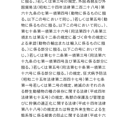
に限る。）若しくは第三号の規定、外国為替及び外
国貿易法（昭和二十四年法律第二百二十八号）第
六十九条の七第一項第四号（動物に係るものに限
る。以下この号において同じ。）若しくは第五号（動
物に係るものに限る。以下この号において同じ。）、
第七十条第一項第三十六号（同法第四十八条第三
項または第五十二条の規定に基づく命令の規定に
よる承認（動物の輸出または輸入に係るものに限
る。）に係る部分に限る。以下この号において同
じ。）若しくは第七十二条第一項第三号（同法第六
十九条の七第一項第四号及び第五号に係る部分に
限る。）若しくは第五号（同法第七十条第一項第三
十六号に係る部分に限る。）の規定、狂犬病予防法
（昭和二十五年法律第二百四十七号）第二十七条
第一号若しくは第二号の規定、絶滅のおそれのあ
る野生動植物の種の保存に関する法律（平成四年
法律第七十五号）の規定、鳥獣の保護及び管理並
びに狩猟の適正化に関する法律（平成十四年法律
第八十八号）の規定または特定外来生物による生
態系等に係る被害の防止に関する法律（平成十六