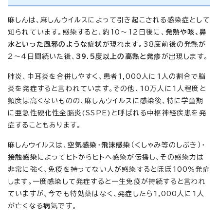
麻しんは、麻しんウイルスによって引き起こされる感染症として
知られています。感染すると、約10～12日後に、
発熱や咳、鼻
水といった風邪のような症状
が現れます。38度前後の発熱が
2～4日間続いた後、
39.5度以上の高熱と発疹
が出現します。
肺炎、中耳炎を合併しやすく、患者1,000人に1人の割合で脳
炎を発症すると言われています。その他、10万人に1人程度と
頻度は高くないものの、麻しんウイルスに感染後、特に学童期
に亜急性硬化性全脳炎(SSPE)と呼ばれる中枢神経疾患を発
症することもあります。
麻しんウイルスは、
空気感染
・
飛沫感染
（くしゃみ等のしぶき）・
接触感染
によってヒトからヒトへ感染が伝播し、その感染力は
非常に強く、免疫を持ってない人が感染するとほぼ100％発症
します。一度感染して発症すると一生免疫が持続すると言われ
ていますが、今でも特効薬はなく、発症したら1,000人に1人
が亡くなる病気です。