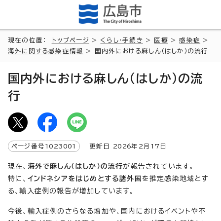
現在の位置：
トップページ
>
くらし・手続き
>
医療
>
感染症
>
海外に関する感染症情報
> 国内外における麻しん（はしか）の流行
国内外における麻しん（はしか）の流
行
ページ番号
1023001
更新日
2026
年2月
17
日
現在、
海外で麻しん（はしか）の流行
が報告されています。
特に、
インドネシアをはじめとする諸外国
を推定感染地域とす
る、輸入症例の報告が増加しています。
今後、輸入症例のさらなる増加や、国内におけるイベントや不