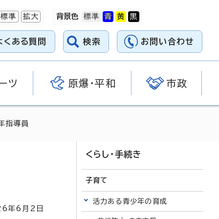
標準
拡大
背景色
よくある質問
検索
お問い合わせ
ーツ
原爆・平和
市政
年指導員
くらし・手続き
子育て
活力ある青少年の育成
26
年6月2日