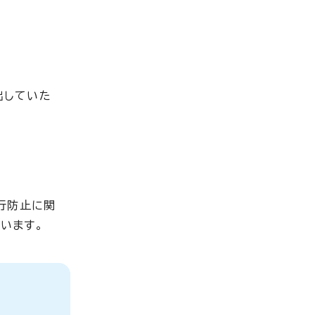
出していた
行防止に関
います。