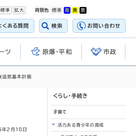
標準
拡大
背景色
よくある質問
検索
お問い合わせ
ーツ
原爆・平和
市政
族追放基本計画
くらし・手続き
子育て
活力ある青少年の育成
5
年2月
18
日