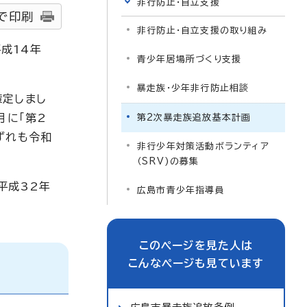
非行防止・自立支援
で印刷
非行防止・自立支援の取り組み
成14年
青少年居場所づくり支援
暴走族・少年非行防止相談
策定しまし
月に「第2
第2次暴走族追放基本計画
ずれも令和
非行少年対策活動ボランティア
（SRV)の募集
平成32年
広島市青少年指導員
このページを見た人は
こんなページも見ています