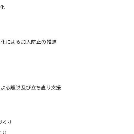
強化
強化による加入防止の推進
による離脱及び立ち直り支援
援
づくり
くり