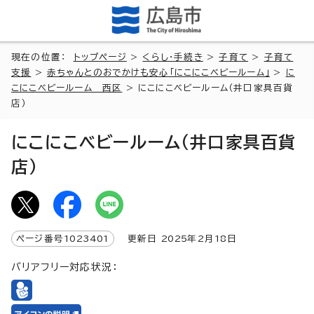
現在の位置：
トップページ
>
くらし・手続き
>
子育て
>
子育て
支援
>
赤ちゃんとのおでかけも安心「にこにこベビールーム」
>
に
こにこベビールーム 西区
> にこにこベビールーム（井口家具百貨
店）
にこにこベビールーム（井口家具百貨
店）
ページ番号
1023401
更新日
2025
年2月
18
日
バリアフリー対応状況：