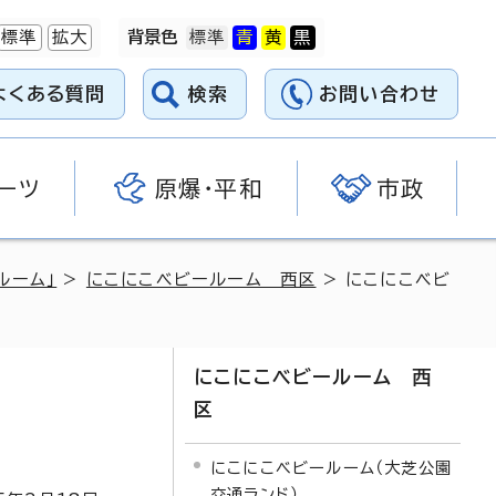
標準
拡大
背景色
よくある質問
検索
お問い合わせ
ーツ
原爆・平和
市政
ルーム」
>
にこにこベビールーム 西区
> にこにこベビ
にこにこベビールーム 西
区
にこにこベビールーム（大芝公園
交通ランド）