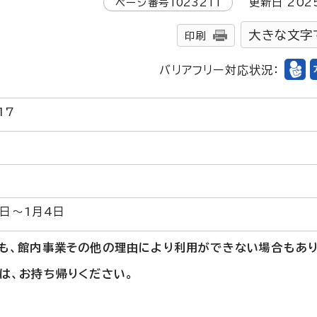
ページ番号
1023211
更新日
202
大きな文字
印刷
バリアフリー対応状況：
17
0日～1月4日
も、館内事業その他の理由により利用ができない場合もあり
は、お持ち帰りください。