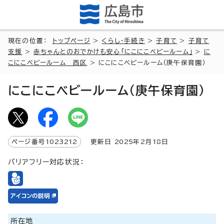
現在の位置：
トップページ
>
くらし・手続き
>
子育て
>
子育て
支援
>
赤ちゃんとのおでかけも安心「にこにこベビールーム」
>
に
こにこベビールーム 西区
> にこにこベビールーム（庚午保育園）
にこにこベビールーム（庚午保育園）
ページ番号
1023212
更新日
2025
年2月
18
日
バリアフリー対応状況：
所在地