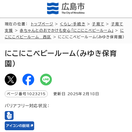
現在の位置：
トップページ
>
くらし・手続き
>
子育て
>
子育て
支援
>
赤ちゃんとのおでかけも安心「にこにこベビールーム」
>
に
こにこベビールーム 西区
> にこにこベビールーム（みゆき保育園）
にこにこベビールーム（みゆき保育
園）
ページ番号
1023215
更新日
2025
年2月
18
日
バリアフリー対応状況：