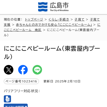
現在の位置：
トップページ
>
くらし・手続き
>
子育て
>
子育て
支援
>
赤ちゃんとのおでかけも安心「にこにこベビールーム」
>
に
こにこベビールーム 南区
> にこにこベビールーム（東雲屋内プー
ル）
にこにこベビールーム（東雲屋内プー
ル）
ページ番号
1023416
更新日
2025
年2月
18
日
バリアフリー対応状況：