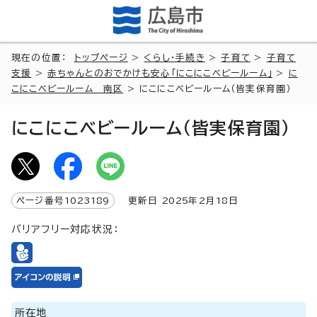
現在の位置：
トップページ
>
くらし・手続き
>
子育て
>
子育て
支援
>
赤ちゃんとのおでかけも安心「にこにこベビールーム」
>
に
こにこベビールーム 南区
> にこにこベビールーム（皆実保育園）
にこにこベビールーム（皆実保育園）
ページ番号
1023189
更新日
2025
年2月
18
日
バリアフリー対応状況：
所在地