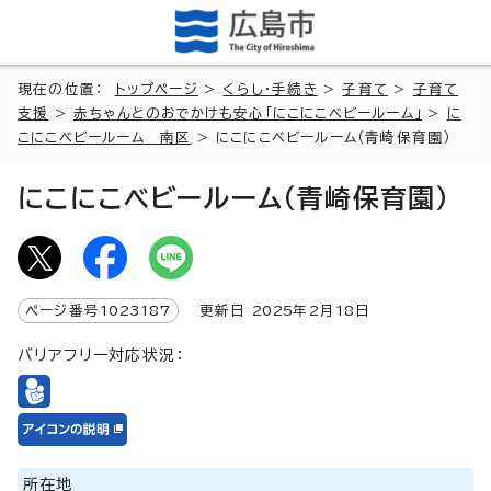
現在の位置：
トップページ
>
くらし・手続き
>
子育て
>
子育て
支援
>
赤ちゃんとのおでかけも安心「にこにこベビールーム」
>
に
こにこベビールーム 南区
> にこにこベビールーム（青崎保育園）
にこにこベビールーム（青崎保育園）
ページ番号
1023187
更新日
2025
年2月
18
日
バリアフリー対応状況：
所在地