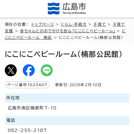
現在の位置：
トップページ
>
くらし・手続き
>
子育て
>
子育て
支援
>
赤ちゃんとのおでかけも安心「にこにこベビールーム」
>
に
こにこベビールーム 南区
> にこにこベビールーム（楠那公民館）
にこにこベビールーム（楠那公民館）
ページ番号
1023407
更新日
2025
年2月
18
日
所在地
広島市南区楠那町7-10
電話
082-255-2187