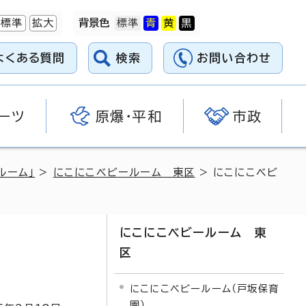
標準
拡大
背景色
よくある質問
検索
お問い合わせ
ーツ
原爆・平和
市政
ルーム」
>
にこにこベビールーム 東区
> にこにこベビ
にこにこベビールーム 東
区
にこにこベビールーム（戸坂保育
園）