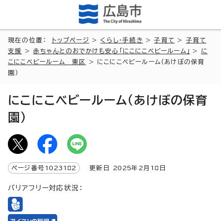
現在の位置：
トップページ
>
くらし・手続き
>
子育て
>
子育て
支援
>
赤ちゃんとのおでかけも安心「にこにこベビールーム」
>
に
こにこベビールーム 東区
> にこにこベビールーム（あけぼの保育
園）
にこにこベビールーム（あけぼの保育
園）
ページ番号
1023182
更新日
2025
年2月
18
日
バリアフリー対応状況：