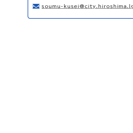
soumu-kusei@city.hiroshima.lg