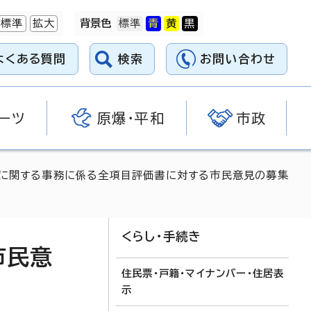
標準
拡大
背景色
よくある質問
検索
お問い合わせ
ーツ
原爆・平和
市政
帳に関する事務に係る全項目評価書に対する市民意見の募集
くらし・手続き
市民意
住民票・戸籍・マイナンバー・住居表
示