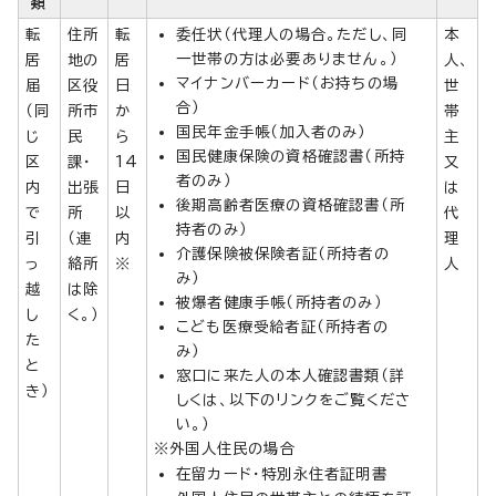
類
転
住所
転
委任状（代理人の場合。ただし、同
本
一世帯の方は必要ありません。）
居
地の
居
人、
マイナンバーカード（お持ちの場
届
区役
日
世
合）
（同
所市
か
帯
国民年金手帳（加入者のみ）
じ
民
ら
主
国民健康保険の資格確認書（所持
区
課・
14
又
者のみ）
内
出張
日
は
後期高齢者医療の資格確認書（所
で
所
以
代
持者のみ）
引
（連
内
理
介護保険被保険者証（所持者の
っ
絡所
※
人
み）
越
は除
被爆者健康手帳（所持者のみ）
し
く。）
こども医療受給者証（所持者の
た
み）
と
窓口に来た人の本人確認書類（詳
き）
しくは、以下のリンクをご覧くださ
い。）
※外国人住民の場合
在留カード・特別永住者証明書