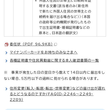
外国人住民の世帯主との続柄を証
明する文書（該当者のみ（新住所
で新たに外国人住民の世帯主との
続柄を届け出る場合など））（本国
の政府等公的機関が発行したもの
で出生証明書・婚姻証明書などの
原本と、日本語の翻訳文）
委任状 （PDF 96.9KB）
マイナンバーカードをお持ちのみなさまへ
各種証明書や住民異動届に関する本人確認書類の一覧
※ 事実が発生した日の翌日から数えて14日以内に届出をし
ない場合、5万円以下の過料に処せられる場合があります。
住所変更（転入・転居・転出・世帯変更）などの届け出が遅れ
るとどうなるのですか(FAQID-2246～2249・
2289）