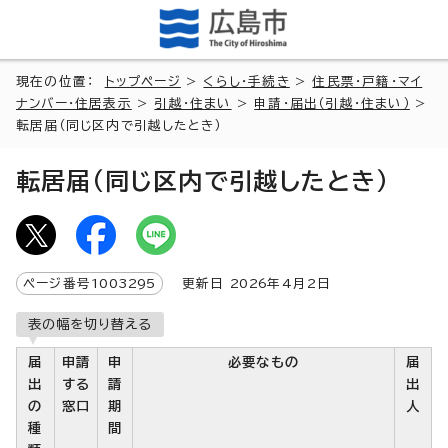
現在の位置：
トップページ
>
くらし・手続き
>
住民票・戸籍・マイ
ナンバー・住居表示
>
引越・住まい
>
申請・届出（引越・住まい）
>
転居届（同じ区内で引越したとき）
転居届（同じ区内で引越したとき）
ページ番号
1003295
更新日
2026
年4月2日
表の幅を切り替える
届
申請
申
必要なもの
届
出
する
請
出
の
窓口
期
人
種
間