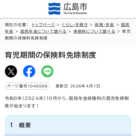
現在の位置：
トップページ
>
くらし・手続き
>
保険・年金
>
国民
年金
>
国民年金について調べる
>
保険料について調べる
> 育児
期間の保険料免除制度
育児期間の保険料免除制度
ページ番号
1048809
更新日
2026
年4月1日
令和8年（2026年）10月から、国民年金保険料の育児免除制
度が始まります！
1 概要