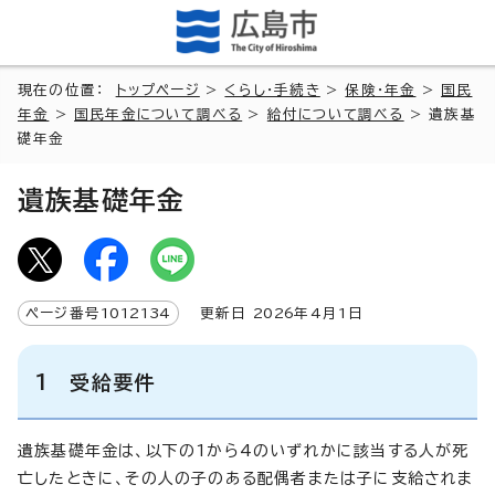
現在の位置：
トップページ
>
くらし・手続き
>
保険・年金
>
国民
年金
>
国民年金について調べる
>
給付について調べる
> 遺族基
礎年金
遺族基礎年金
ページ番号
1012134
更新日
2026
年4月1日
1 受給要件
遺族基礎年金は、以下の1から4のいずれかに該当する人が死
亡したときに、その人の子のある配偶者または子に支給されま