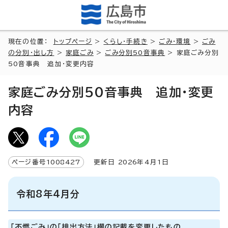
現在の位置：
トップページ
>
くらし・手続き
>
ごみ・環境
>
ごみ
の分別・出し方
>
家庭ごみ
>
ごみ分別50音事典
> 家庭ごみ分別
50音事典 追加・変更内容
家庭ごみ分別50音事典 追加・変更
内容
ページ番号
1008427
更新日
2026
年4月1日
令和8年4月分
「不燃ごみ」の「排出方法」欄の記載を変更したもの