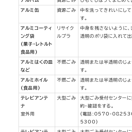
アルバム
資源ごみ
ひもでしばってまとめて
アルミ缶
資源ごみ
中を洗ってきれいにして
す。
アルミコーティ
リサイク
中身を残さないように、
ング袋
ルプラ
透明のポリ袋に入れて出
(菓子・レトルト
食品用)
アルミはくの皿
不燃ごみ
透明または半透明のじょ
など
す。
アルミホイル
不燃ごみ
透明または半透明のじょ
(食品用)
す。
テレビアンテ
大型ごみ
大型ごみ受付センターに
ナ
約・確認をする。
室外用
(電話:0570-0825
5300)
テレビアンテ
大型ごみ
大型ごみ受付センターに