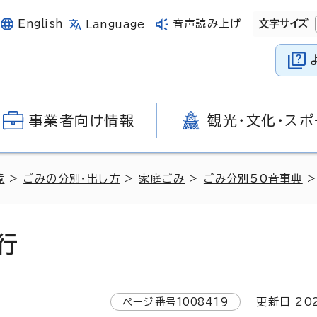
English
音声読み上げ
文字サイズ
Language
事業者向け情報
観光・文化・スポ
境
>
ごみの分別・出し方
>
家庭ごみ
>
ごみ分別50音事典
>
行
ページ番号
1008419
更新日
20