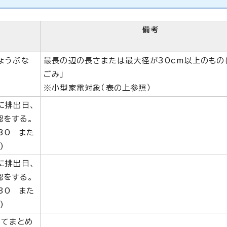
備考
ょうぶな
最長の辺の長さまたは最大径が30cm以上のもの
ごみ」
※小型家電対象（表の上参照）
に排出日、
認をする。
530 また
)
に排出日、
認をする。
530 また
)
ってまとめ