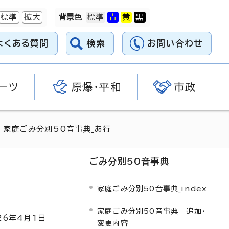
標準
拡大
背景色
よくある質問
検索
お問い合わせ
ーツ
原爆・平和
市政
 家庭ごみ分別50音事典_あ行
ごみ分別50音事典
家庭ごみ分別50音事典_index
家庭ごみ分別50音事典 追加・
26
年4月1日
変更内容