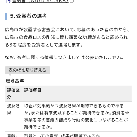
誓約書 （Word 54.5KB）
5.受賞者の選考
広島市が設置する審査会において、応募のあった者の中から、
広島市の食品ロスの削減に関し顕著な功績があると認められ
る3者程度を受賞者として選考します。
なお、選考に関する情報につきましては公表いたしません。
表の幅を切り替える
選考基準
評価区
評価項目
分
波及効
取組が効果的かつ波及効果が期待できるものである
果
か。または将来波及することが期待できるか。消費者や
事業者等の意識の醸成や行動の変化につながることが
期待できるか。
貢献・
取組としての貢献、成果が顕著であるか。