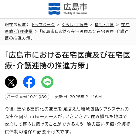
現在の位置：
トップページ
>
くらし・手続き
>
福祉・介護
>
在宅
医療・介護連携
> 「広島市における在宅医療及び在宅医療・介護連
携の推進方策」
「広島市における在宅医療及び在宅医
療・介護連携の推進方策」
ページ番号
1021989
更新日
2025
年2月
16
日
今後、更なる高齢化の進展を見据えた地域包括ケアシステムの
充実を図り、市民一人一人が、いきいきと、住み慣れた地域で
安心して暮らし続けることができるよう、質の高い医療・介護提
供体制の確保が必要不可欠です。