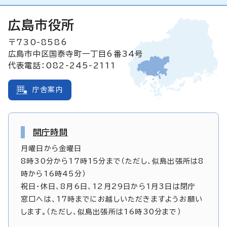
広島市役所
〒730-8586
広島市中区国泰寺町一丁目6番34号
代表電話：082-245-2111
庁舎案内
開庁時間
月曜日から金曜日
8時30分から17時15分まで（ただし、似島出張所は8
時から16時45分）
祝日・休日、8月6日、12月29日から1月3日は閉庁
窓口へは、17時までにお越しいただきますようお願い
します。（ただし、似島出張所は16時30分まで）