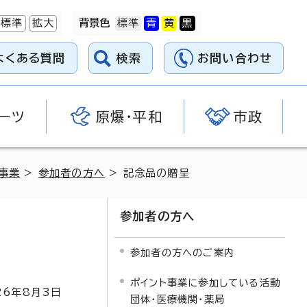
標準
拡大
背景色
よくある質問
検索
お問い合わせ
ーツ
原爆・平和
市政
事業
>
参加者の方へ
> 記念品の贈呈
参加者の方へ
参加者の方へのご案内
ポイント事業に参加している活動
26
年8月3日
団体・医療機関・薬局