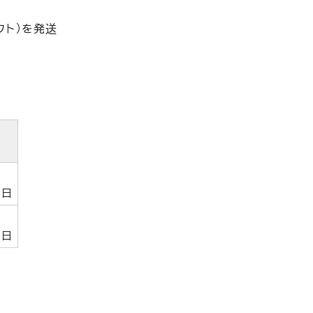
フト）を発送
1日
1日