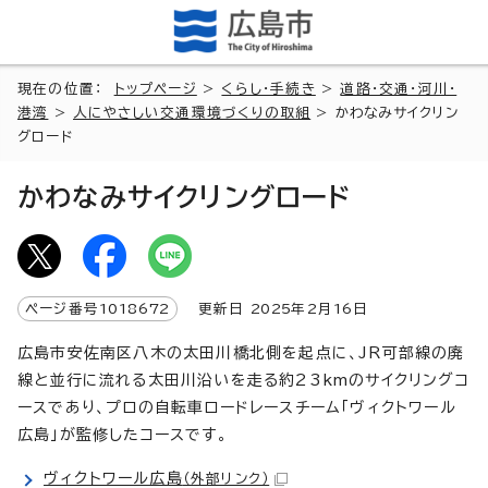
現在の位置：
トップページ
>
くらし・手続き
>
道路・交通・河川・
港湾
>
人にやさしい交通環境づくりの取組
> かわなみサイクリン
グロード
かわなみサイクリングロード
ページ番号
1018672
更新日
2025
年2月
16
日
広島市安佐南区八木の太田川橋北側を起点に、JR可部線の廃
線と並行に流れる太田川沿いを走る約23kmのサイクリングコ
ースであり、プロの自転車ロードレースチーム「ヴィクトワール
広島」が監修したコースです。
ヴィクトワール広島
（外部リンク）