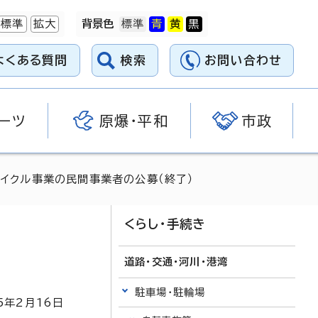
標準
拡大
背景色
よくある質問
検索
お問い合わせ
ーツ
原爆・平和
市政
サイクル事業の民間事業者の公募（終了）
くらし・手続き
道路・交通・河川・港湾
駐車場・駐輪場
5
年2月
16
日