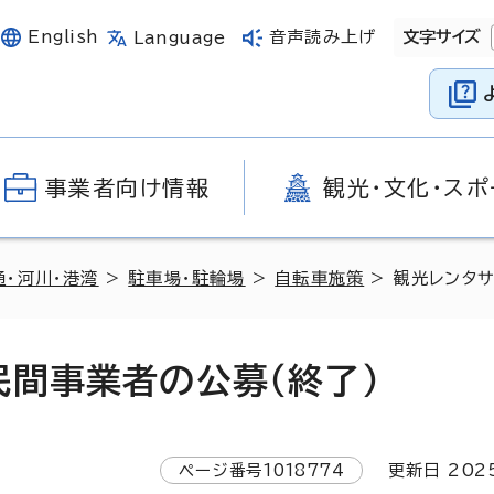
English
音声読み上げ
文字サイズ
Language
事業者向け情報
観光・文化・スポ
通・河川・港湾
>
駐車場・駐輪場
>
自転車施策
> 観光レンタ
民間事業者の公募（終了）
ページ番号
1018774
更新日
202