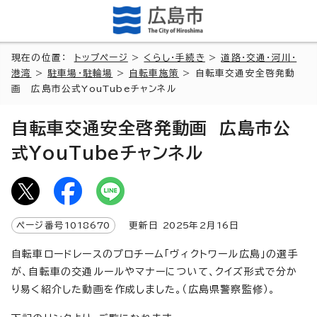
現在の位置：
トップページ
>
くらし・手続き
>
道路・交通・河川・
港湾
>
駐車場・駐輪場
>
自転車施策
> 自転車交通安全啓発動
画 広島市公式YouTubeチャンネル
自転車交通安全啓発動画 広島市公
式YouTubeチャンネル
ページ番号
1018670
更新日
2025
年2月
16
日
自転車ロードレースのプロチーム「ヴィクトワール広島」の選手
が、自転車の交通ルールやマナーについて、クイズ形式で分か
り易く紹介した動画を作成しました。（広島県警察監修）。