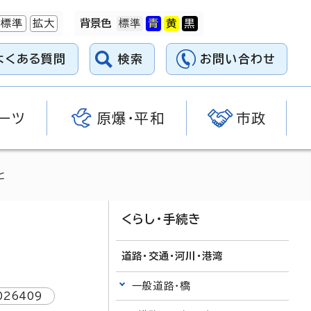
標準
拡大
背景色
よくある質問
検索
お問い合わせ
ーツ
原爆・平和
市政
と
くらし・手続き
道路・交通・河川・港湾
一般道路・橋
026409