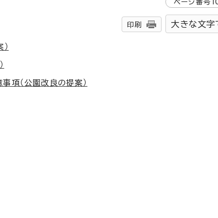
ページ番号
1
大きな文字
印刷
案）
）
意事項（公園改良の提案）