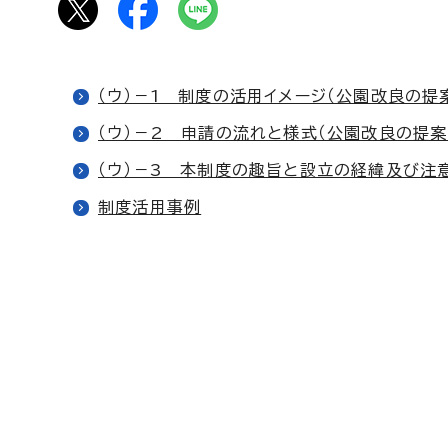
（ウ）－1 制度の活用イメージ（公園改良の提
（ウ）－2 申請の流れと様式（公園改良の提案
（ウ）－3 本制度の趣旨と設立の経緯及び注
制度活用事例