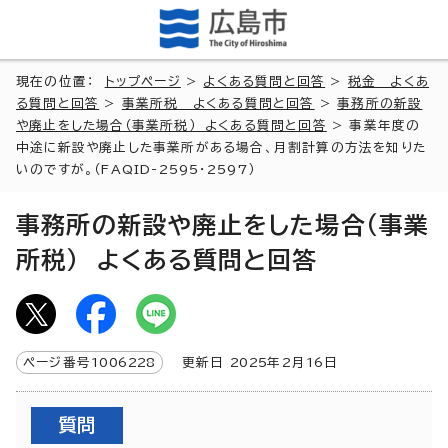
現在の位置：
トップページ
>
よくある質問と回答
>
税金 よくあ
る質問と回答
>
事業所税 よくある質問と回答
>
事務所の新設
や廃止をした場合（事業所税） よくある質問と回答
> 事業年度の
中途に新設や廃止した事業所がある場合、月割計算の方法を知りた
いのですが。（FAQID-2595・2597）
事務所の新設や廃止をした場合（事業
所税） よくある質問と回答
ページ番号
1006228
更新日
2025
年2月
16
日
質問