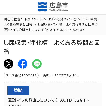
現在の位置：
トップページ
>
よくある質問と回答
>
ごみ・環境
よくある質問と回答
>
し尿収集・浄化槽 よくある質問と回答
>
仮設トイレの貸出しについて(FAQID-3291～3293）
し尿収集・浄化槽 よくある質問と回
答
ページ番号
1002014
更新日
2025
年2月
16
日
質問
仮設トイレの貸出しについて(FAQID-3291～