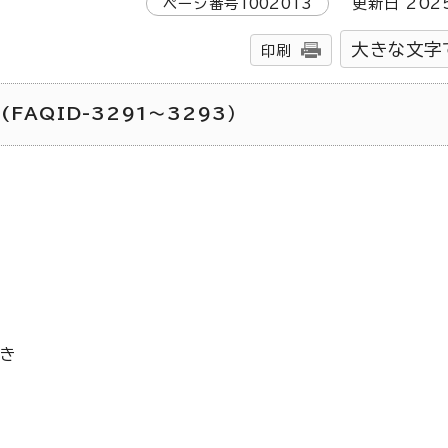
ページ番号
1002013
更新日
202
大きな文字
印刷
AQID-3291～3293）
とき