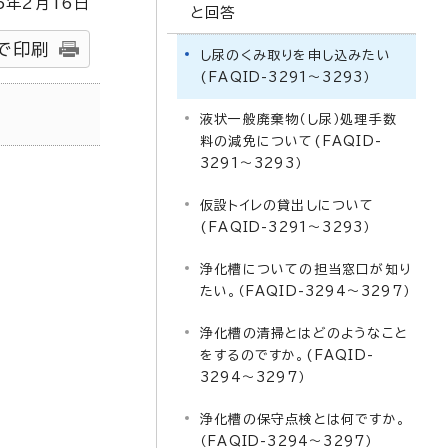
5
年2月
16
日
と回答
で印刷
し尿のくみ取りを申し込みたい
(FAQID-3291～3293）
液状一般廃棄物（し尿）処理手数
料の減免について(FAQID-
3291～3293）
仮設トイレの貸出しについて
(FAQID-3291～3293）
浄化槽についての担当窓口が知り
たい。（FAQID-3294～3297）
浄化槽の清掃とはどのようなこと
をするのですか。(FAQID-
3294～3297）
浄化槽の保守点検とは何ですか。
（FAQID-3294～3297）