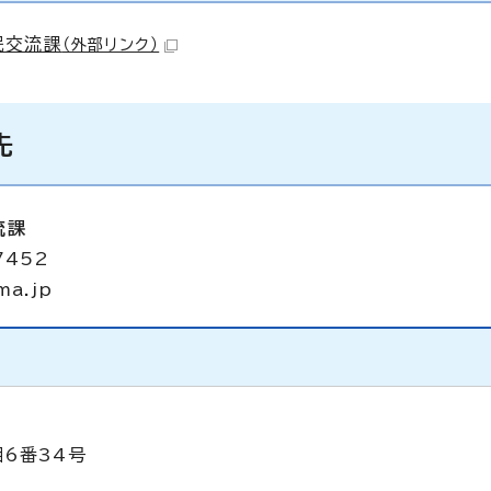
民交流課
（外部リンク）
先
流課
7452
ma.jp
目6番34号